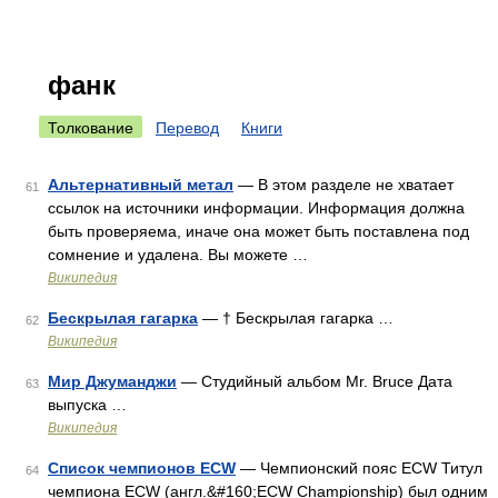
фанк
Толкование
Перевод
Книги
Альтернативный метал
— В этом разделе не хватает
61
ссылок на источники информации. Информация должна
быть проверяема, иначе она может быть поставлена под
сомнение и удалена. Вы можете …
Википедия
Бескрылая гагарка
— † Бескрылая гагарка …
62
Википедия
Мир Джуманджи
— Студийный альбом Mr. Bruce Дата
63
выпуска …
Википедия
Список чемпионов ECW
— Чемпионский пояс ECW Титул
64
чемпиона ECW (англ.&#160;ECW Championship) был одним