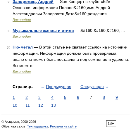
Запорожец, Андрей
— Sun Концерт в клубе «Б2»
68
Основная информация Полное&#160;имя Андрей
Александрович Запорожец Дата&#160;рождения …
Википедия
Музыкальные жанры и стили
— &#160;&#160;&#160; …
69
Википедия
Ню-метал
— В этой статье не хватает ссылок на источники
70
информации. Информация должна быть проверяема,
иначе она может быть поставлена под сомнение и удалена.
Вы можете …
Википедия
Страницы
←
Предыдущая
Следующая
→
1
2
3
4
5
6
7
8
9
10
11
12
13
© Академик, 2000-2026
18+
Обратная связь:
Техподдержка
,
Реклама на сайте