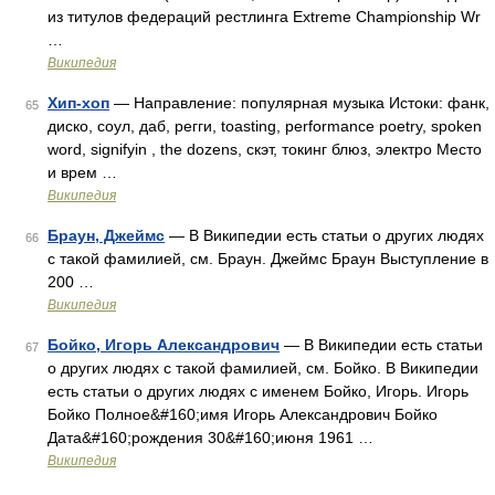
из титулов федераций рестлинга Extreme Championship Wr
…
Википедия
Хип-хоп
— Направление: популярная музыка Истоки: фанк,
65
диско, соул, даб, регги, toasting, performance poetry, spoken
word, signifyin , the dozens, скэт, токинг блюз, электро Место
и врем …
Википедия
Браун, Джеймс
— В Википедии есть статьи о других людях
66
с такой фамилией, см. Браун. Джеймс Браун Выступление в
200 …
Википедия
Бойко, Игорь Александрович
— В Википедии есть статьи
67
о других людях с такой фамилией, см. Бойко. В Википедии
есть статьи о других людях с именем Бойко, Игорь. Игорь
Бойко Полное&#160;имя Игорь Александрович Бойко
Дата&#160;рождения 30&#160;июня 1961 …
Википедия